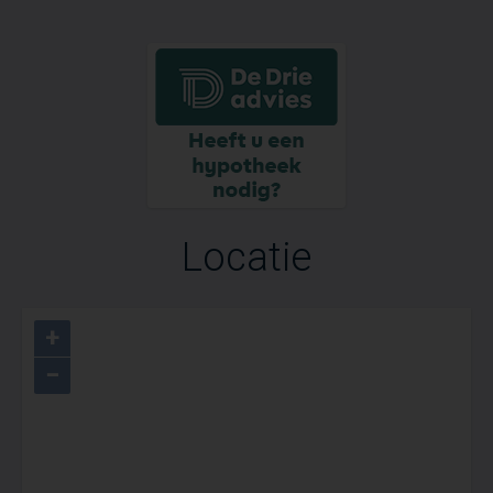
Science Park (Uithof) en het centrum beter
met elkaar te verbinden.
De plannen moeten tussen nu en 2030
uitgewerkt worden.
Locatie
+
−