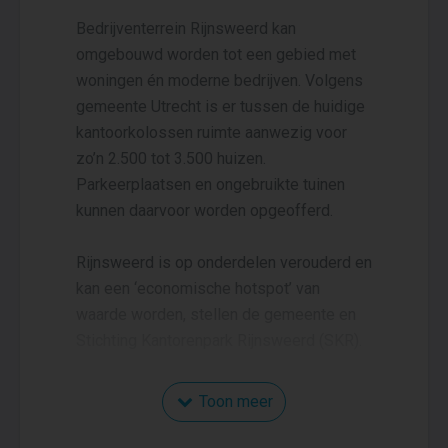
Bedrijventerrein Rijnsweerd kan
omgebouwd worden tot een gebied met
woningen én moderne bedrijven. Volgens
gemeente Utrecht is er tussen de huidige
kantoorkolossen ruimte aanwezig voor
zo’n 2.500 tot 3.500 huizen.
Parkeerplaatsen en ongebruikte tuinen
kunnen daarvoor worden opgeofferd.
Rijnsweerd is op onderdelen verouderd en
kan een ‘economische hotspot’ van
waarde worden, stellen de gemeente en
Stichting Kantorenpark Rijnsweerd (SKR).
Daarom hebben deze partijen een
Toon meer
‘ambitiedocument’ getekend, waarin staat
dat Rijnsweerd moet worden