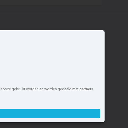
Overige
Nieuwbouwnieuws
Contact
Zakelijk
 website gebruikt worden en worden gedeeld met partners.
1 projecten de meest complete
nstellen