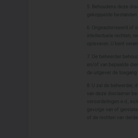
5. Behoudens deze discl
gekoppelde bestanden v
6. Ongeautoriseerd of o
intellectuele rechten, r
opleveren. U bent veran
7. De beheerder behoud
en/of van bepaalde dien
de uitgever de toegang
8. U zal de beheerder, 
van deze disclaimer bes
veroordelingen e.d., inc
gevolge van of gerelate
of de rechten van derde