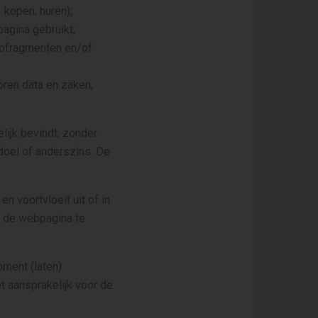
 kopen, huren);
pagina gebruikt;
deofragmenten en/of
oren data en zaken,
lijk bevindt, zonder
doel of anderszins. De
n voortvloeit uit of in
d de webpagina te
ment (laten)
t aansprakelijk voor de