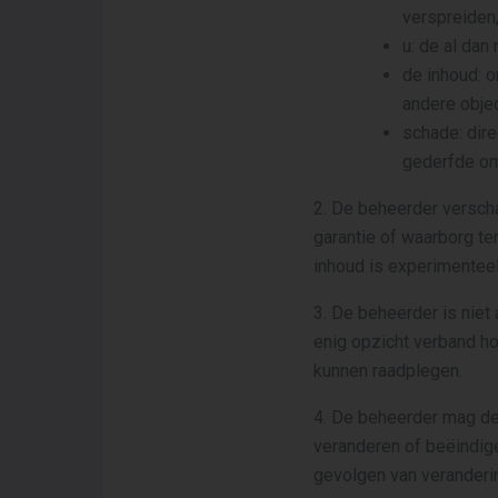
verspreiden,
u: de al dan
de inhoud: o
andere objec
schade: dire
gederfde om
2. De beheerder verscha
garantie of waarborg te
inhoud is experimenteel
3. De beheerder is niet 
enig opzicht verband h
kunnen raadplegen.
4. De beheerder mag de
veranderen of beëindige
gevolgen van veranderin