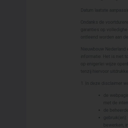
Datum laatste aanpassi
Ondanks de voortdurende
garanties op volledighe
ontleend worden aan de
Nieuwbouw Nederland e
informatie. Het is niet
op enigerlei wijze open
tenzij hiervoor uitdru
1. In deze disclaimer w
de webpagin
met de inten
de beheerde
gebruik(en):
bewerken, in