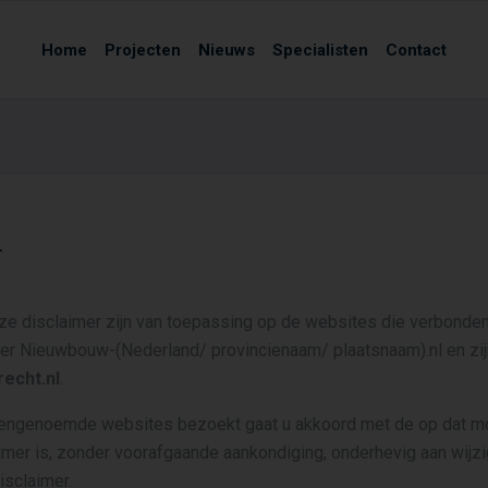
Home
Projecten
Nieuws
Specialisten
Contact
r
e disclaimer zijn van toepassing op de websites die verbonde
der Nieuwbouw-(Nederland/ provincienaam/ plaatsnaam).nl en zij
echt.nl
.
vengenoemde websites bezoekt gaat u akkoord met de op dat 
imer is, zonder voorafgaande aankondiging, onderhevig aan wijzi
isclaimer.