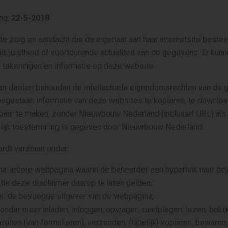
ng:
22-5-2018
 zorg en aandacht die de eigenaar aan haar internetsite besteed
id, juistheid of voortdurende actualiteit van de gegevens. Er kun
 tekeningen en informatie op deze website.
n derden behouden de intellectuele eigendomsrechten van de 
 toegestaan informatie van deze websites te kopiëren, te downloa
baar te maken, zonder Nieuwbouw Nederland (inclusief URL) als
kkelijk toestemming is gegeven door Nieuwbouw Nederland.
ordt verstaan onder:
a: iedere webpagina waarin de beheerder een hyperlink naar de
tie deze disclaimer daarop te laten gelden;
r: de bevoegde uitgever van de webpagina;
 onder meer inladen, inloggen, opvragen, raadplegen, lezen, bekijk
vullen (van formulieren), verzenden, (tijdelijk) kopiëren, beware