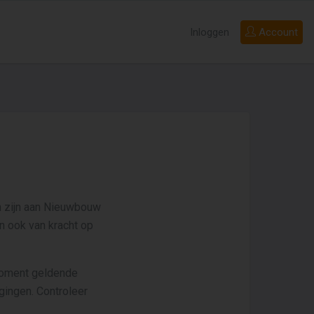
Inloggen
Account
n zijn aan Nieuwbouw
n ook van kracht op
moment geldende
gingen. Controleer