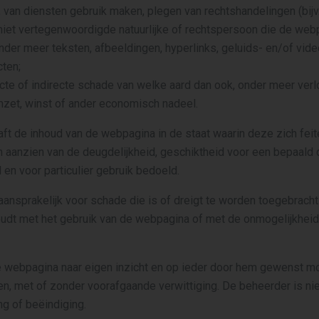
 van diensten gebruik maken, plegen van rechtshandelingen (bijv.
 niet vertegenwoordigde natuurlijke of rechtspersoon die de web
nder meer teksten, afbeeldingen, hyperlinks, geluids- en/of vi
ten;
cte of indirecte schade van welke aard dan ook, onder meer verl
zet, winst of ander economisch nadeel.
ft de inhoud van de webpagina in de staat waarin deze zich feite
n aanzien van de deugdelijkheid, geschiktheid voor een bepaald 
 en voor particulier gebruik bedoeld.
aansprakelijk voor schade die is of dreigt te worden toegebracht e
oudt met het gebruik van de webpagina of met de onmogelijkhei
 webpagina naar eigen inzicht en op ieder door hem gewenst mo
n, met of zonder voorafgaande verwittiging. De beheerder is nie
g of beëindiging.