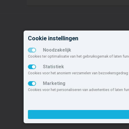
Cookie instellingen
Nieuwbouw in deze
N
gemeente
o
Noodzakelijk
Cookies ter optimalisatie van het gebruiksgemak of laten fun
Alle nieuwbouw projecten
I
Actuele nieuwbouwprojecten
W
Statistiek
Toekomstige nieuwbouwaanbod
S
Cookies voor het anoniem verzamelen van bezoekersgedrag t
Koopwoningen
De
Marketing
Huurwoningen en appartementen
M
Cookies voor het personaliseren van advertenties of laten f
Deze site maakt deel uit van
www.nieuwb
nieuwbouwsite van Nederland.
Copyright © 2007- 2026 Xitres Nieuwbou