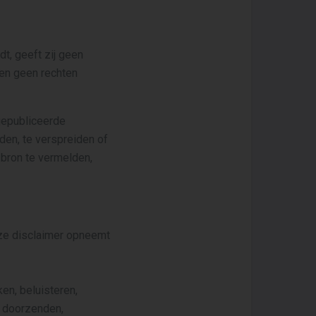
t, geeft zij geen
nen geen rechten
gepubliceerde
den, te verspreiden of
 bron te vermelden,
ze disclaimer opneemt
en, beluisteren,
n, doorzenden,