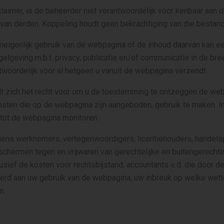
aimer, is de beheerder niet verantwoordelijk voor kenbaar aan
an derden. Koppeling houdt geen bekrachtiging van die bestand
neigenlijk gebruik van de webpagina of de inhoud daarvan kan e
egelgeving m.b.t. privacy, publicatie en/of communicatie in de br
twoordelijk voor al hetgeen u vanuit de webpagina verzendt.
t zich het recht voor om u de toestemming te ontzeggen de web
sten die op de webpagina zijn aangeboden, gebruik te maken. In
 tot de webpagina monitoren.
diens werknemers, vertegenwoordigers, licentiehouders, handels
chermen tegen en vrijwaren van gerechtelijke en buitengerechte
lusief de kosten voor rechtsbijstand, accountants e.d. die door de
erd aan uw gebruik van de webpagina, uw inbreuk op welke wette
n.