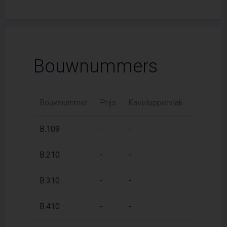
Bouwnummers
Bouwnummer
Prijs
Kaveloppervlak
Woonopp
2
B.109
-
-
74 m
2
B.210
-
-
74 m
2
B.310
-
-
74 m
2
B.410
-
-
74 m