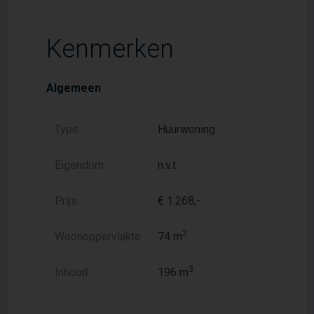
Kenmerken
Algemeen
Type
Huurwoning
Eigendom
n.v.t.
Prijs
€ 1.268,-
2
Woonoppervlakte
74 m
3
Inhoud
196 m