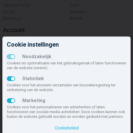
Stichtse Vecht
Zeist
De Bilt
Woerden
Montfoort
Bunnik
Account
Inloggen
Cookie instellingen
Inschrijven
Wachtwoord vergeten
Noodzakelijk
Overige
Cookies ter optimalisatie van het gebruiksgemak of laten functioneren
van de website (vereist)
Nieuwbouwnieuws
Statistiek
Contact
Cookies voor het anoniem verzamelen van bezoekersgedrag ter
Zakelijk
verbetering van de website.
Deze site maakt deel uit van
www.nieuwbouw-nederland.nl
, met
Marketing
meer dan 85.466 nieuwbouwwoningen in 1.621 projecten de meest
Cookies voor het personaliseren van advertenties of laten
complete nieuwbouwsite van Nederland.
functioneren van sociale media activiteiten. Deze cookies kunnen ook
buiten de website gebruikt worden en worden gedeeld met partners.
Copyright © 2007- 2026 Xitres NieuwbouwOffice B.V.
Disclaimer
|
Cookiebeleid
Privacyverklaring & Cookiebeleid
|
Cookies instellen