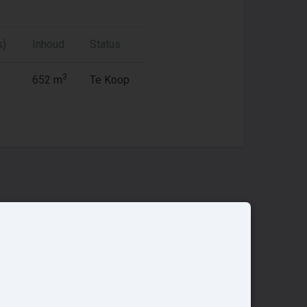
s)
Inhoud
Status
3
652 m
Te Koop
Overige
Nieuwbouwnieuws
Contact
Zakelijk